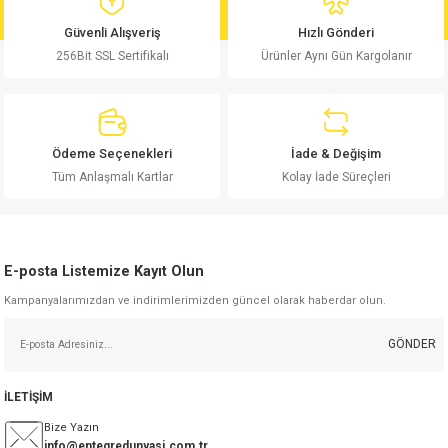
md
risi
Klemens 180C
nsatör
erisi
renç %5 2W
Kılıf
Güvenli Alışveriş
Hızlı Gönderi
256Bit SSL Sertifikalı
Ürünler Aynı Gün Kargolanır
risi
Klemens 90C
atör
risi
enç 1/8w
Kılıf
i
satör
risi
enç %1 1/2W
k kapasitör
Ödeme Seçenekleri
İade & Değişim
si
atör
risi
enç %1 1/4W
Tüm Anlaşmalı Kartlar
Kolay İade Süreçleri
si
tör
risi
renç 1/2W
ad
iyot
E-posta Listemize Kayıt Olun
si
atör
Serisi
renç 10W
Kampanyalarımızdan ve indirimlerimizden güncel olarak haberdar olun.
isi
satör
Serisi
enç 1W
r 1206 Kılıf
GÖNDER
 Serisi,45 Serisi
atör
Serisi
renç 20W
 1206 Kılıf - 25 Adet
iyot
İLETİŞİM
risi
tör
isi
enç 2W
 402 Kılıf
Bize Yazın
info@entegredunyasi.com.tr