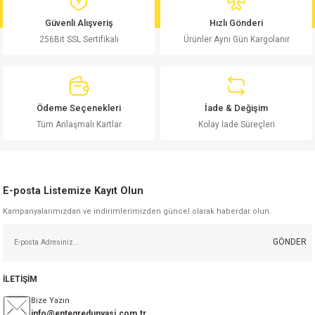
md
risi
Klemens 180C
nsatör
erisi
renç %5 2W
Kılıf
Güvenli Alışveriş
Hızlı Gönderi
256Bit SSL Sertifikalı
Ürünler Aynı Gün Kargolanır
risi
Klemens 90C
atör
risi
enç 1/8w
Kılıf
i
satör
risi
enç %1 1/2W
k kapasitör
Ödeme Seçenekleri
İade & Değişim
si
atör
risi
enç %1 1/4W
Tüm Anlaşmalı Kartlar
Kolay İade Süreçleri
si
tör
risi
renç 1/2W
ad
iyot
E-posta Listemize Kayıt Olun
si
atör
Serisi
renç 10W
Kampanyalarımızdan ve indirimlerimizden güncel olarak haberdar olun.
isi
satör
Serisi
enç 1W
r 1206 Kılıf
GÖNDER
 Serisi,45 Serisi
atör
Serisi
renç 20W
 1206 Kılıf - 25 Adet
iyot
İLETİŞİM
risi
tör
isi
enç 2W
 402 Kılıf
Bize Yazın
info@entegredunyasi.com.tr