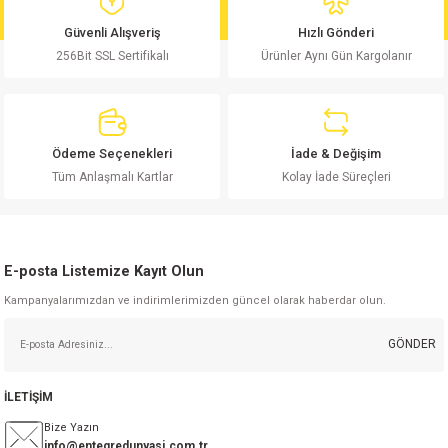
md
risi
Klemens 180C
nsatör
erisi
renç %5 2W
Kılıf
Güvenli Alışveriş
Hızlı Gönderi
256Bit SSL Sertifikalı
Ürünler Aynı Gün Kargolanır
risi
Klemens 90C
atör
risi
enç 1/8w
Kılıf
i
satör
risi
enç %1 1/2W
k kapasitör
Ödeme Seçenekleri
İade & Değişim
si
atör
risi
enç %1 1/4W
Tüm Anlaşmalı Kartlar
Kolay İade Süreçleri
si
tör
risi
renç 1/2W
ad
iyot
E-posta Listemize Kayıt Olun
si
atör
Serisi
renç 10W
Kampanyalarımızdan ve indirimlerimizden güncel olarak haberdar olun.
isi
satör
Serisi
enç 1W
r 1206 Kılıf
GÖNDER
 Serisi,45 Serisi
atör
Serisi
renç 20W
 1206 Kılıf - 25 Adet
iyot
İLETİŞİM
risi
tör
isi
enç 2W
 402 Kılıf
Bize Yazın
info@entegredunyasi.com.tr