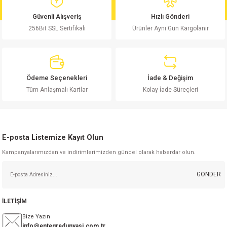
md
risi
Klemens 180C
nsatör
erisi
renç %5 2W
Kılıf
Güvenli Alışveriş
Hızlı Gönderi
256Bit SSL Sertifikalı
Ürünler Aynı Gün Kargolanır
risi
Klemens 90C
atör
risi
enç 1/8w
Kılıf
i
satör
risi
enç %1 1/2W
k kapasitör
Ödeme Seçenekleri
İade & Değişim
si
atör
risi
enç %1 1/4W
Tüm Anlaşmalı Kartlar
Kolay İade Süreçleri
si
tör
risi
renç 1/2W
ad
iyot
E-posta Listemize Kayıt Olun
si
atör
Serisi
renç 10W
Kampanyalarımızdan ve indirimlerimizden güncel olarak haberdar olun.
isi
satör
Serisi
enç 1W
r 1206 Kılıf
GÖNDER
 Serisi,45 Serisi
atör
Serisi
renç 20W
 1206 Kılıf - 25 Adet
iyot
İLETİŞİM
risi
tör
isi
enç 2W
 402 Kılıf
Bize Yazın
info@entegredunyasi.com.tr