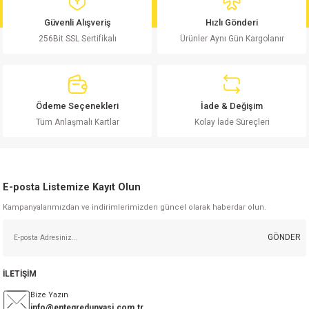
md
risi
Klemens 180C
nsatör
erisi
renç %5 2W
Kılıf
Güvenli Alışveriş
Hızlı Gönderi
256Bit SSL Sertifikalı
Ürünler Aynı Gün Kargolanır
risi
Klemens 90C
atör
risi
enç 1/8w
Kılıf
i
satör
risi
enç %1 1/2W
k kapasitör
Ödeme Seçenekleri
İade & Değişim
si
atör
risi
enç %1 1/4W
Tüm Anlaşmalı Kartlar
Kolay İade Süreçleri
si
tör
risi
renç 1/2W
ad
iyot
E-posta Listemize Kayıt Olun
si
atör
Serisi
renç 10W
Kampanyalarımızdan ve indirimlerimizden güncel olarak haberdar olun.
isi
satör
Serisi
enç 1W
r 1206 Kılıf
GÖNDER
 Serisi,45 Serisi
atör
Serisi
renç 20W
 1206 Kılıf - 25 Adet
iyot
İLETİŞİM
risi
tör
isi
enç 2W
 402 Kılıf
Bize Yazın
info@entegredunyasi.com.tr