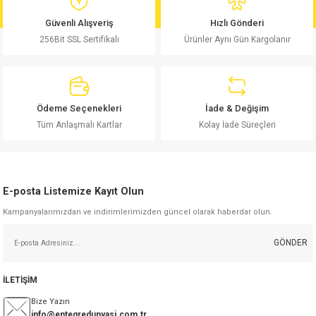
md
risi
Klemens 180C
nsatör
erisi
renç %5 2W
Kılıf
Güvenli Alışveriş
Hızlı Gönderi
256Bit SSL Sertifikalı
Ürünler Aynı Gün Kargolanır
risi
Klemens 90C
atör
risi
enç 1/8w
Kılıf
i
satör
risi
enç %1 1/2W
k kapasitör
Ödeme Seçenekleri
İade & Değişim
si
atör
risi
enç %1 1/4W
Tüm Anlaşmalı Kartlar
Kolay İade Süreçleri
si
tör
risi
renç 1/2W
ad
iyot
E-posta Listemize Kayıt Olun
si
atör
Serisi
renç 10W
Kampanyalarımızdan ve indirimlerimizden güncel olarak haberdar olun.
isi
satör
Serisi
enç 1W
r 1206 Kılıf
GÖNDER
 Serisi,45 Serisi
atör
Serisi
renç 20W
 1206 Kılıf - 25 Adet
iyot
İLETİŞİM
risi
tör
isi
enç 2W
 402 Kılıf
Bize Yazın
info@entegredunyasi.com.tr