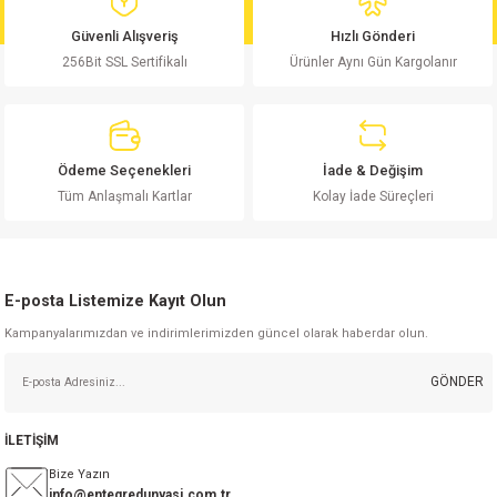
md
risi
Klemens 180C
nsatör
erisi
renç %5 2W
Kılıf
Güvenli Alışveriş
Hızlı Gönderi
256Bit SSL Sertifikalı
Ürünler Aynı Gün Kargolanır
risi
Klemens 90C
atör
risi
enç 1/8w
Kılıf
i
satör
risi
enç %1 1/2W
k kapasitör
Ödeme Seçenekleri
İade & Değişim
si
atör
risi
enç %1 1/4W
Tüm Anlaşmalı Kartlar
Kolay İade Süreçleri
si
tör
risi
renç 1/2W
ad
iyot
E-posta Listemize Kayıt Olun
si
atör
Serisi
renç 10W
Kampanyalarımızdan ve indirimlerimizden güncel olarak haberdar olun.
isi
satör
Serisi
enç 1W
r 1206 Kılıf
GÖNDER
 Serisi,45 Serisi
atör
Serisi
renç 20W
 1206 Kılıf - 25 Adet
iyot
İLETİŞİM
risi
tör
isi
enç 2W
 402 Kılıf
Bize Yazın
info@entegredunyasi.com.tr