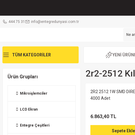
444 75 31
info@entegredunyasi.com.tr
TÜM KATEGORİLER
YENİ ÜRÜN
2r2-2512 Kıl
Ürün Grupları
2R2 2512 1W SMD DİRE
Mikroişlemciler
4000 Adet
LCD Ekran
6.863,40 TL
Entegre Çeşitleri
Sepete Ekle