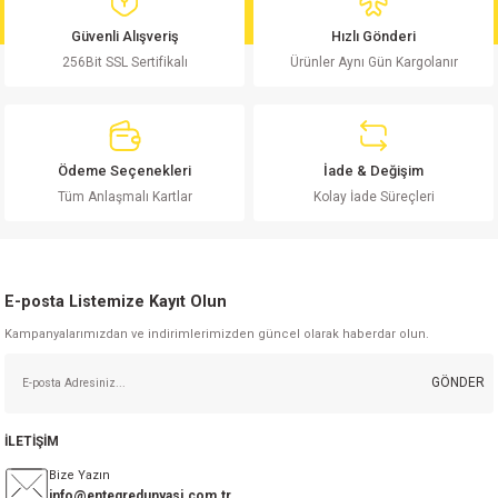
md
risi
Klemens 180C
nsatör
erisi
renç %5 2W
Kılıf
Güvenli Alışveriş
Hızlı Gönderi
256Bit SSL Sertifikalı
Ürünler Aynı Gün Kargolanır
risi
Klemens 90C
atör
risi
enç 1/8w
Kılıf
i
satör
risi
enç %1 1/2W
k kapasitör
Ödeme Seçenekleri
İade & Değişim
si
atör
risi
enç %1 1/4W
Tüm Anlaşmalı Kartlar
Kolay İade Süreçleri
si
tör
risi
renç 1/2W
ad
iyot
E-posta Listemize Kayıt Olun
si
atör
Serisi
renç 10W
Kampanyalarımızdan ve indirimlerimizden güncel olarak haberdar olun.
isi
satör
Serisi
enç 1W
r 1206 Kılıf
GÖNDER
 Serisi,45 Serisi
atör
Serisi
renç 20W
 1206 Kılıf - 25 Adet
iyot
İLETİŞİM
risi
tör
isi
enç 2W
 402 Kılıf
Bize Yazın
info@entegredunyasi.com.tr