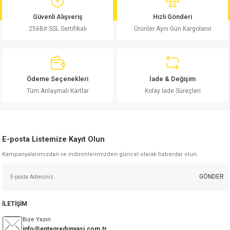
md
risi
Klemens 180C
nsatör
erisi
renç %5 2W
Kılıf
Güvenli Alışveriş
Hızlı Gönderi
256Bit SSL Sertifikalı
Ürünler Aynı Gün Kargolanır
risi
Klemens 90C
atör
risi
enç 1/8w
Kılıf
i
satör
risi
enç %1 1/2W
k kapasitör
Ödeme Seçenekleri
İade & Değişim
si
atör
risi
enç %1 1/4W
Tüm Anlaşmalı Kartlar
Kolay İade Süreçleri
si
tör
risi
renç 1/2W
ad
iyot
E-posta Listemize Kayıt Olun
si
atör
Serisi
renç 10W
Kampanyalarımızdan ve indirimlerimizden güncel olarak haberdar olun.
isi
satör
Serisi
enç 1W
r 1206 Kılıf
GÖNDER
 Serisi,45 Serisi
atör
Serisi
renç 20W
 1206 Kılıf - 25 Adet
iyot
İLETİŞİM
risi
tör
isi
enç 2W
 402 Kılıf
Bize Yazın
info@entegredunyasi.com.tr