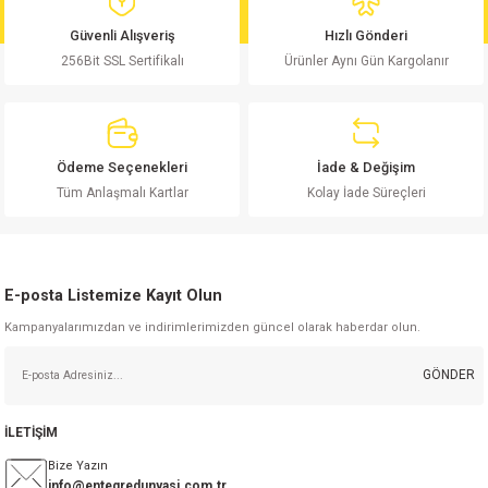
md
risi
Klemens 180C
nsatör
erisi
renç %5 2W
Kılıf
Güvenli Alışveriş
Hızlı Gönderi
256Bit SSL Sertifikalı
Ürünler Aynı Gün Kargolanır
risi
Klemens 90C
atör
risi
enç 1/8w
Kılıf
i
satör
risi
enç %1 1/2W
k kapasitör
Ödeme Seçenekleri
İade & Değişim
si
atör
risi
enç %1 1/4W
Tüm Anlaşmalı Kartlar
Kolay İade Süreçleri
si
tör
risi
renç 1/2W
ad
iyot
E-posta Listemize Kayıt Olun
si
atör
Serisi
renç 10W
Kampanyalarımızdan ve indirimlerimizden güncel olarak haberdar olun.
isi
satör
Serisi
enç 1W
r 1206 Kılıf
GÖNDER
 Serisi,45 Serisi
atör
Serisi
renç 20W
 1206 Kılıf - 25 Adet
iyot
İLETİŞİM
risi
tör
isi
enç 2W
 402 Kılıf
Bize Yazın
info@entegredunyasi.com.tr