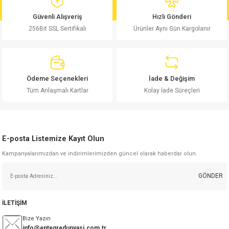
md
risi
Klemens 180C
nsatör
erisi
renç %5 2W
Kılıf
Güvenli Alışveriş
Hızlı Gönderi
256Bit SSL Sertifikalı
Ürünler Aynı Gün Kargolanır
risi
Klemens 90C
atör
risi
enç 1/8w
Kılıf
i
satör
risi
enç %1 1/2W
k kapasitör
Ödeme Seçenekleri
İade & Değişim
si
atör
risi
enç %1 1/4W
Tüm Anlaşmalı Kartlar
Kolay İade Süreçleri
si
tör
risi
renç 1/2W
ad
iyot
E-posta Listemize Kayıt Olun
si
atör
Serisi
renç 10W
Kampanyalarımızdan ve indirimlerimizden güncel olarak haberdar olun.
isi
satör
Serisi
enç 1W
r 1206 Kılıf
GÖNDER
 Serisi,45 Serisi
atör
Serisi
renç 20W
 1206 Kılıf - 25 Adet
iyot
İLETİŞİM
risi
tör
isi
enç 2W
 402 Kılıf
Bize Yazın
info@entegredunyasi.com.tr