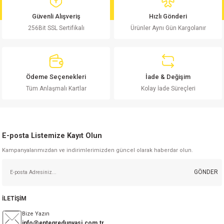
md
risi
Klemens 180C
nsatör
erisi
renç %5 2W
Kılıf
Güvenli Alışveriş
Hızlı Gönderi
256Bit SSL Sertifikalı
Ürünler Aynı Gün Kargolanır
risi
Klemens 90C
atör
risi
enç 1/8w
Kılıf
i
satör
risi
enç %1 1/2W
k kapasitör
Ödeme Seçenekleri
İade & Değişim
si
atör
risi
enç %1 1/4W
Tüm Anlaşmalı Kartlar
Kolay İade Süreçleri
si
tör
risi
renç 1/2W
ad
iyot
E-posta Listemize Kayıt Olun
si
atör
Serisi
renç 10W
Kampanyalarımızdan ve indirimlerimizden güncel olarak haberdar olun.
isi
satör
Serisi
enç 1W
r 1206 Kılıf
GÖNDER
 Serisi,45 Serisi
atör
Serisi
renç 20W
 1206 Kılıf - 25 Adet
iyot
İLETİŞİM
risi
tör
isi
enç 2W
 402 Kılıf
Bize Yazın
info@entegredunyasi.com.tr