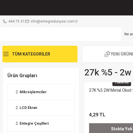
444 75 31
info@entegredunyasi.com.tr
TÜM KATEGORİLER
YENİ ÜRÜN
27k %5 - 2w
Ürün Grupları
Tükendi
27K %5 2W Metal Oksit 
Mikroişlemciler
LCD Ekran
4,29 TL
Entegre Çeşitleri
Stokta Yok