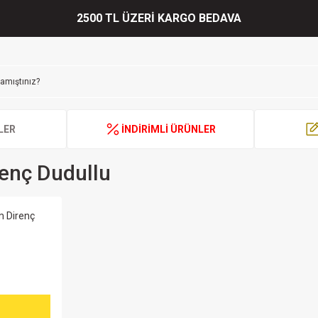
2500 TL ÜZERİ KARGO BEDAVA
LER
İNDİRİMLİ ÜRÜNLER
enç Dudullu
m Direnç