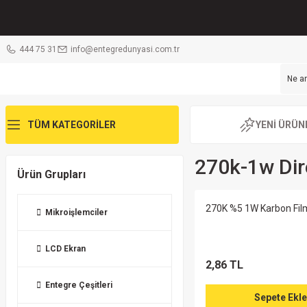
444 75 31
info@entegredunyasi.com.tr
TÜM KATEGORİLER
YENİ ÜRÜN
270k-1w Dir
Ürün Grupları
270K %5 1W Karbon Fil
Mikroişlemciler
LCD Ekran
2,86 TL
Entegre Çeşitleri
Sepete Ekle