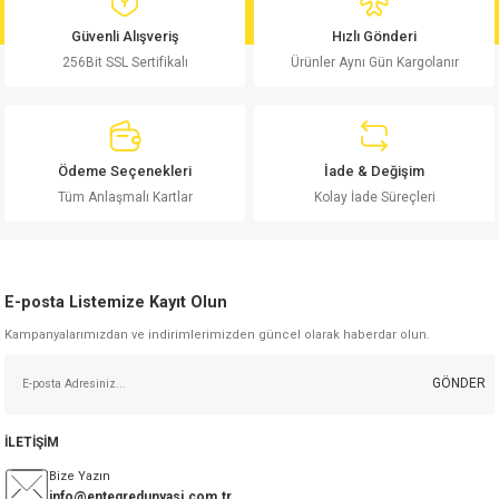
md
risi
Klemens 180C
nsatör
erisi
renç %5 2W
Kılıf
Güvenli Alışveriş
Hızlı Gönderi
256Bit SSL Sertifikalı
Ürünler Aynı Gün Kargolanır
risi
Klemens 90C
atör
risi
enç 1/8w
Kılıf
i
satör
risi
enç %1 1/2W
k kapasitör
Ödeme Seçenekleri
İade & Değişim
si
atör
risi
enç %1 1/4W
Tüm Anlaşmalı Kartlar
Kolay İade Süreçleri
si
tör
risi
renç 1/2W
ad
iyot
E-posta Listemize Kayıt Olun
si
atör
Serisi
renç 10W
Kampanyalarımızdan ve indirimlerimizden güncel olarak haberdar olun.
isi
satör
Serisi
enç 1W
r 1206 Kılıf
GÖNDER
 Serisi,45 Serisi
atör
Serisi
renç 20W
 1206 Kılıf - 25 Adet
iyot
İLETİŞİM
risi
tör
isi
enç 2W
 402 Kılıf
Bize Yazın
info@entegredunyasi.com.tr