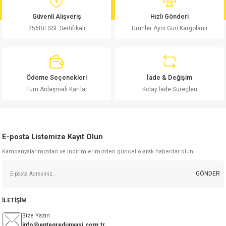
md
risi
Klemens 180C
nsatör
erisi
renç %5 2W
Kılıf
Güvenli Alışveriş
Hızlı Gönderi
256Bit SSL Sertifikalı
Ürünler Aynı Gün Kargolanır
risi
Klemens 90C
atör
risi
enç 1/8w
Kılıf
i
satör
risi
enç %1 1/2W
k kapasitör
Ödeme Seçenekleri
İade & Değişim
si
atör
risi
enç %1 1/4W
Tüm Anlaşmalı Kartlar
Kolay İade Süreçleri
si
tör
risi
renç 1/2W
ad
iyot
E-posta Listemize Kayıt Olun
si
atör
Serisi
renç 10W
Kampanyalarımızdan ve indirimlerimizden güncel olarak haberdar olun.
isi
satör
Serisi
enç 1W
r 1206 Kılıf
GÖNDER
 Serisi,45 Serisi
atör
Serisi
renç 20W
 1206 Kılıf - 25 Adet
iyot
İLETİŞİM
risi
tör
isi
enç 2W
 402 Kılıf
Bize Yazın
info@entegredunyasi.com.tr