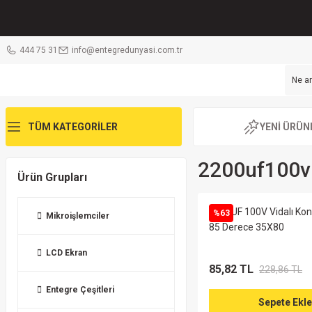
444 75 31
info@entegredunyasi.com.tr
TÜM KATEGORİLER
YENİ ÜRÜN
2200uf100v
Ürün Grupları
2200UF 100V Vidalı Ko
%63
Mikroişlemciler
85 Derece 35X80
LCD Ekran
85,82 TL
228,86 TL
Entegre Çeşitleri
Sepete Ekle