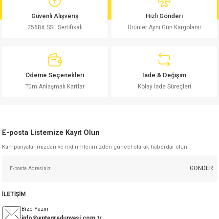
md
risi
Klemens 180C
nsatör
erisi
renç %5 2W
Kılıf
Güvenli Alışveriş
Hızlı Gönderi
256Bit SSL Sertifikalı
Ürünler Aynı Gün Kargolanır
risi
Klemens 90C
atör
risi
enç 1/8w
Kılıf
i
satör
risi
enç %1 1/2W
k kapasitör
Ödeme Seçenekleri
İade & Değişim
si
atör
risi
enç %1 1/4W
Tüm Anlaşmalı Kartlar
Kolay İade Süreçleri
si
tör
risi
renç 1/2W
ad
iyot
E-posta Listemize Kayıt Olun
si
atör
Serisi
renç 10W
Kampanyalarımızdan ve indirimlerimizden güncel olarak haberdar olun.
isi
satör
Serisi
enç 1W
r 1206 Kılıf
GÖNDER
 Serisi,45 Serisi
atör
Serisi
renç 20W
 1206 Kılıf - 25 Adet
iyot
İLETİŞİM
risi
tör
isi
enç 2W
 402 Kılıf
Bize Yazın
info@entegredunyasi.com.tr