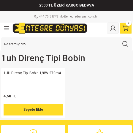
2500 TL ÜZERİ KARGO BEDAVA
Geri Dön
Geri Dön
Geri Dön
Geri Dön
Geri Dön
Geri Dön
Geri Dön
Geri Dön
Geri Dön
Geri Dön
Geri Dön
Geri Dön
Geri Dön
Geri Dön
Geri Dön
Geri Dön
Geri Dön
Geri Dön
444 75 31
info@entegredunyasi.com.tr
0
ler
tleri
leri
i
tleri
Çeşitleri
şitleri
eri
eri
ler Mikrodenetleyiciler
i
ri
tleri
eri
a çeşitleri
ÇEŞİTLERİ
ens 5.08mm
tör
sistör
lm Direnç
Mikrodenetleyici
lay
 Kılıf
ot
er
am sigorta
md
risi
isi
ens 5.08mm
 F
in
enç 25 W
etleyici
play
 Kılıf
ot
er
Cam sigorta
1uh Direnç Tipi Bobin
Serisi
si
ens 5.08mm
F Kondansatör
Serisi
pi Bobin
enç 50 W
ikrodenetleyici
 Kılıf
er
vası
1UH Direnç Tipi Bobin 1/8W 270mA
md
isi
isi
Klemens 180C
ör
risi
orta
Mikrodenetleyici
Kılıf
er
orta
4,58 TL
erisi
isi
Klemens 90C
tör
erisi
renç %5 1/2W
 Kılıf
r
i Sigorta
Sepete Ekle
md
Serisi
Klemens 180C
atör
erisi
renç %5 1/4W
 Kılıf
r
Kablolu Sigorta Yuvası
erisi
Klemens 90C
satör
Serisi
renç %5 1W
Kılıf
(Sıfırlanabilen Sigorta)