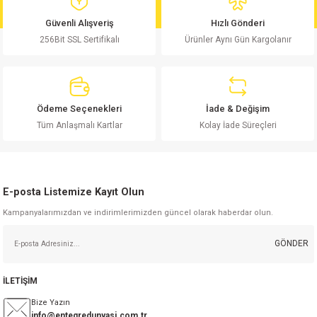
md
risi
Klemens 180C
nsatör
erisi
renç %5 2W
Kılıf
Güvenli Alışveriş
Hızlı Gönderi
256Bit SSL Sertifikalı
Ürünler Aynı Gün Kargolanır
risi
Klemens 90C
atör
risi
enç 1/8w
Kılıf
i
satör
risi
enç %1 1/2W
k kapasitör
Ödeme Seçenekleri
İade & Değişim
si
atör
risi
enç %1 1/4W
Tüm Anlaşmalı Kartlar
Kolay İade Süreçleri
si
tör
risi
renç 1/2W
ad
iyot
E-posta Listemize Kayıt Olun
si
atör
Serisi
renç 10W
Kampanyalarımızdan ve indirimlerimizden güncel olarak haberdar olun.
isi
satör
Serisi
enç 1W
r 1206 Kılıf
GÖNDER
 Serisi,45 Serisi
atör
Serisi
renç 20W
 1206 Kılıf - 25 Adet
iyot
İLETİŞİM
risi
tör
isi
enç 2W
 402 Kılıf
Bize Yazın
info@entegredunyasi.com.tr