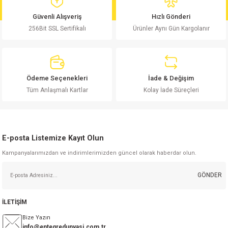
md
risi
Klemens 180C
nsatör
erisi
renç %5 2W
Kılıf
Güvenli Alışveriş
Hızlı Gönderi
256Bit SSL Sertifikalı
Ürünler Aynı Gün Kargolanır
risi
Klemens 90C
atör
risi
enç 1/8w
Kılıf
i
satör
risi
enç %1 1/2W
k kapasitör
Ödeme Seçenekleri
İade & Değişim
si
atör
risi
enç %1 1/4W
Tüm Anlaşmalı Kartlar
Kolay İade Süreçleri
si
tör
risi
renç 1/2W
ad
iyot
E-posta Listemize Kayıt Olun
si
atör
Serisi
renç 10W
Kampanyalarımızdan ve indirimlerimizden güncel olarak haberdar olun.
isi
satör
Serisi
enç 1W
r 1206 Kılıf
GÖNDER
 Serisi,45 Serisi
atör
Serisi
renç 20W
 1206 Kılıf - 25 Adet
iyot
İLETİŞİM
risi
tör
isi
enç 2W
 402 Kılıf
Bize Yazın
info@entegredunyasi.com.tr