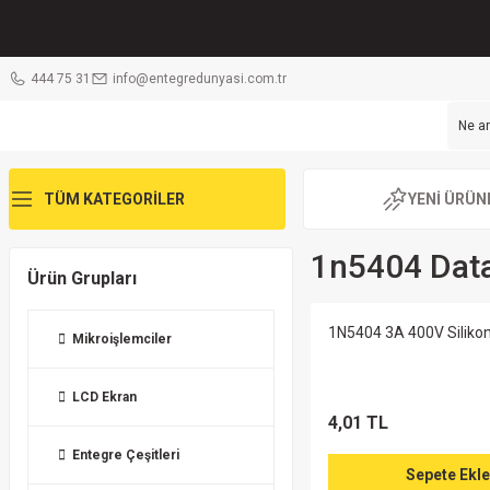
444 75 31
info@entegredunyasi.com.tr
TÜM KATEGORİLER
YENİ ÜRÜN
1n5404 Dat
Ürün Grupları
1N5404 3A 400V Silikon
Mikroişlemciler
LCD Ekran
4,01 TL
Entegre Çeşitleri
Sepete Ekle