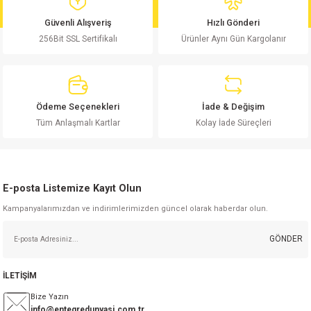
md
risi
Klemens 180C
nsatör
erisi
renç %5 2W
Kılıf
Güvenli Alışveriş
Hızlı Gönderi
256Bit SSL Sertifikalı
Ürünler Aynı Gün Kargolanır
risi
Klemens 90C
atör
risi
enç 1/8w
Kılıf
i
satör
risi
enç %1 1/2W
k kapasitör
Ödeme Seçenekleri
İade & Değişim
si
atör
risi
enç %1 1/4W
Tüm Anlaşmalı Kartlar
Kolay İade Süreçleri
si
tör
risi
renç 1/2W
ad
iyot
E-posta Listemize Kayıt Olun
si
atör
Serisi
renç 10W
Kampanyalarımızdan ve indirimlerimizden güncel olarak haberdar olun.
isi
satör
Serisi
enç 1W
r 1206 Kılıf
GÖNDER
 Serisi,45 Serisi
atör
Serisi
renç 20W
 1206 Kılıf - 25 Adet
iyot
İLETİŞİM
risi
tör
isi
enç 2W
 402 Kılıf
Bize Yazın
info@entegredunyasi.com.tr