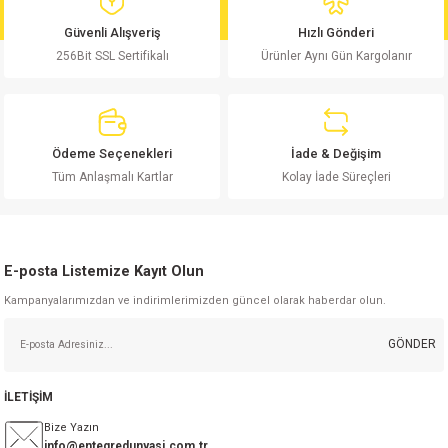
md
risi
Klemens 180C
nsatör
erisi
renç %5 2W
Kılıf
Güvenli Alışveriş
Hızlı Gönderi
256Bit SSL Sertifikalı
Ürünler Aynı Gün Kargolanır
risi
Klemens 90C
atör
risi
enç 1/8w
Kılıf
i
satör
risi
enç %1 1/2W
k kapasitör
Ödeme Seçenekleri
İade & Değişim
si
atör
risi
enç %1 1/4W
Tüm Anlaşmalı Kartlar
Kolay İade Süreçleri
si
tör
risi
renç 1/2W
ad
iyot
E-posta Listemize Kayıt Olun
si
atör
Serisi
renç 10W
Kampanyalarımızdan ve indirimlerimizden güncel olarak haberdar olun.
isi
satör
Serisi
enç 1W
r 1206 Kılıf
GÖNDER
 Serisi,45 Serisi
atör
Serisi
renç 20W
 1206 Kılıf - 25 Adet
iyot
İLETİŞİM
risi
tör
isi
enç 2W
 402 Kılıf
Bize Yazın
info@entegredunyasi.com.tr