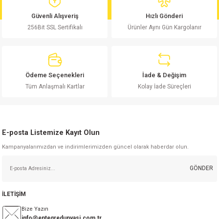
md
risi
Klemens 180C
nsatör
erisi
renç %5 2W
Kılıf
Güvenli Alışveriş
Hızlı Gönderi
256Bit SSL Sertifikalı
Ürünler Aynı Gün Kargolanır
risi
Klemens 90C
atör
risi
enç 1/8w
Kılıf
i
satör
risi
enç %1 1/2W
k kapasitör
Ödeme Seçenekleri
İade & Değişim
si
atör
risi
enç %1 1/4W
Tüm Anlaşmalı Kartlar
Kolay İade Süreçleri
si
tör
risi
renç 1/2W
ad
iyot
E-posta Listemize Kayıt Olun
si
atör
Serisi
renç 10W
Kampanyalarımızdan ve indirimlerimizden güncel olarak haberdar olun.
isi
satör
Serisi
enç 1W
r 1206 Kılıf
GÖNDER
 Serisi,45 Serisi
atör
Serisi
renç 20W
 1206 Kılıf - 25 Adet
iyot
İLETİŞİM
risi
tör
isi
enç 2W
 402 Kılıf
Bize Yazın
info@entegredunyasi.com.tr