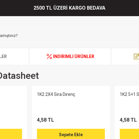
2500 TL ÜZERİ KARGO BEDAVA
LER
İNDİRİMLİ ÜRÜNLER
Datasheet
1K2 2X4 Sıra Direnç
1K2 5+1 S
4,58 TL
4,58 TL
Sepete Ekle