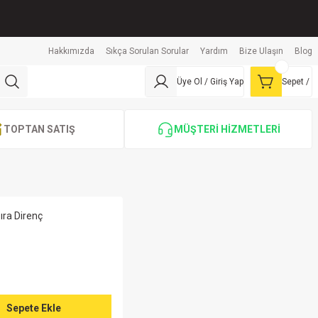
Hakkımızda
Sıkça Sorulan Sorular
Yardım
Bize Ulaşın
Blog
Üye Ol / Giriş Yap
Sepet /
TOPTAN SATIŞ
MÜŞTERİ HİZMETLERİ
ıra Direnç
Sepete Ekle