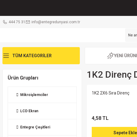
444 75 31
info@entegredunyasi.com.tr
TÜM KATEGORİLER
YENİ ÜRÜN
1K2 Direnç 
Ürün Grupları
1K2 2X6 Sıra Direnç
Mikroişlemciler
LCD Ekran
4,58 TL
Entegre Çeşitleri
Sepete Ekle