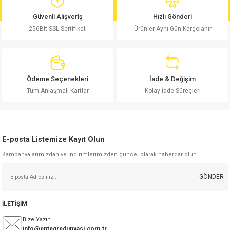
md
risi
Klemens 180C
nsatör
erisi
renç %5 2W
Kılıf
Güvenli Alışveriş
Hızlı Gönderi
256Bit SSL Sertifikalı
Ürünler Aynı Gün Kargolanır
risi
Klemens 90C
atör
risi
enç 1/8w
Kılıf
i
satör
risi
enç %1 1/2W
k kapasitör
Ödeme Seçenekleri
İade & Değişim
si
atör
risi
enç %1 1/4W
Tüm Anlaşmalı Kartlar
Kolay İade Süreçleri
si
tör
risi
renç 1/2W
ad
iyot
E-posta Listemize Kayıt Olun
si
atör
Serisi
renç 10W
Kampanyalarımızdan ve indirimlerimizden güncel olarak haberdar olun.
isi
satör
Serisi
enç 1W
r 1206 Kılıf
GÖNDER
 Serisi,45 Serisi
atör
Serisi
renç 20W
 1206 Kılıf - 25 Adet
iyot
İLETİŞİM
risi
tör
isi
enç 2W
 402 Kılıf
Bize Yazın
info@entegredunyasi.com.tr