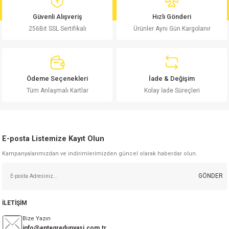
md
risi
Klemens 180C
nsatör
erisi
renç %5 2W
Kılıf
Güvenli Alışveriş
Hızlı Gönderi
256Bit SSL Sertifikalı
Ürünler Aynı Gün Kargolanır
risi
Klemens 90C
atör
risi
enç 1/8w
Kılıf
i
satör
risi
enç %1 1/2W
k kapasitör
Ödeme Seçenekleri
İade & Değişim
si
atör
risi
enç %1 1/4W
Tüm Anlaşmalı Kartlar
Kolay İade Süreçleri
si
tör
risi
renç 1/2W
ad
iyot
E-posta Listemize Kayıt Olun
si
atör
Serisi
renç 10W
Kampanyalarımızdan ve indirimlerimizden güncel olarak haberdar olun.
isi
satör
Serisi
enç 1W
r 1206 Kılıf
GÖNDER
 Serisi,45 Serisi
atör
Serisi
renç 20W
 1206 Kılıf - 25 Adet
iyot
İLETİŞİM
risi
tör
isi
enç 2W
 402 Kılıf
Bize Yazın
info@entegredunyasi.com.tr