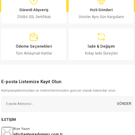
md
risi
Klemens 180C
nsatör
erisi
renç %5 2W
Kılıf
Güvenli Alışveriş
Hızlı Gönderi
256Bit SSL Sertifikalı
Ürünler Aynı Gün Kargolanır
risi
Klemens 90C
atör
risi
enç 1/8w
Kılıf
i
satör
risi
enç %1 1/2W
k kapasitör
Ödeme Seçenekleri
İade & Değişim
si
atör
risi
enç %1 1/4W
Tüm Anlaşmalı Kartlar
Kolay İade Süreçleri
si
tör
risi
renç 1/2W
ad
iyot
E-posta Listemize Kayıt Olun
si
atör
Serisi
renç 10W
Kampanyalarımızdan ve indirimlerimizden güncel olarak haberdar olun.
isi
satör
Serisi
enç 1W
r 1206 Kılıf
GÖNDER
 Serisi,45 Serisi
atör
Serisi
renç 20W
 1206 Kılıf - 25 Adet
iyot
İLETİŞİM
risi
tör
isi
enç 2W
 402 Kılıf
Bize Yazın
info@entegredunyasi.com.tr