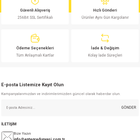
md
risi
Klemens 180C
nsatör
erisi
renç %5 2W
Kılıf
Güvenli Alışveriş
Hızlı Gönderi
256Bit SSL Sertifikalı
Ürünler Aynı Gün Kargolanır
risi
Klemens 90C
atör
risi
enç 1/8w
Kılıf
i
satör
risi
enç %1 1/2W
k kapasitör
Ödeme Seçenekleri
İade & Değişim
si
atör
risi
enç %1 1/4W
Tüm Anlaşmalı Kartlar
Kolay İade Süreçleri
si
tör
risi
renç 1/2W
ad
iyot
E-posta Listemize Kayıt Olun
si
atör
Serisi
renç 10W
Kampanyalarımızdan ve indirimlerimizden güncel olarak haberdar olun.
isi
satör
Serisi
enç 1W
r 1206 Kılıf
GÖNDER
 Serisi,45 Serisi
atör
Serisi
renç 20W
 1206 Kılıf - 25 Adet
iyot
İLETİŞİM
risi
tör
isi
enç 2W
 402 Kılıf
Bize Yazın
info@entegredunyasi.com.tr