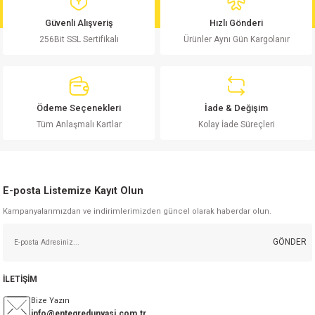
md
risi
Klemens 180C
nsatör
erisi
renç %5 2W
Kılıf
Güvenli Alışveriş
Hızlı Gönderi
256Bit SSL Sertifikalı
Ürünler Aynı Gün Kargolanır
risi
Klemens 90C
atör
risi
enç 1/8w
Kılıf
i
satör
risi
enç %1 1/2W
k kapasitör
Ödeme Seçenekleri
İade & Değişim
si
atör
risi
enç %1 1/4W
Tüm Anlaşmalı Kartlar
Kolay İade Süreçleri
si
tör
risi
renç 1/2W
ad
iyot
E-posta Listemize Kayıt Olun
si
atör
Serisi
renç 10W
Kampanyalarımızdan ve indirimlerimizden güncel olarak haberdar olun.
isi
satör
Serisi
enç 1W
r 1206 Kılıf
GÖNDER
 Serisi,45 Serisi
atör
Serisi
renç 20W
 1206 Kılıf - 25 Adet
iyot
İLETİŞİM
risi
tör
isi
enç 2W
 402 Kılıf
Bize Yazın
info@entegredunyasi.com.tr