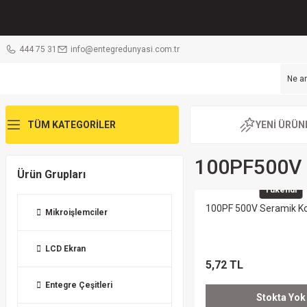
444 75 31
info@entegredunyasi.com.tr
TÜM KATEGORİLER
YENİ ÜRÜN
100PF500V 
Ürün Grupları
Tükendi
100PF 500V Seramik K
Mikroişlemciler
LCD Ekran
5,72 TL
Entegre Çeşitleri
Stokta Yok