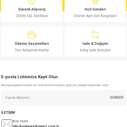
md
risi
Klemens 180C
nsatör
erisi
renç %5 2W
Kılıf
Güvenli Alışveriş
Hızlı Gönderi
256Bit SSL Sertifikalı
Ürünler Aynı Gün Kargolanır
risi
Klemens 90C
atör
risi
enç 1/8w
Kılıf
i
satör
risi
enç %1 1/2W
k kapasitör
Ödeme Seçenekleri
İade & Değişim
si
atör
risi
enç %1 1/4W
Tüm Anlaşmalı Kartlar
Kolay İade Süreçleri
si
tör
risi
renç 1/2W
ad
iyot
E-posta Listemize Kayıt Olun
si
atör
Serisi
renç 10W
Kampanyalarımızdan ve indirimlerimizden güncel olarak haberdar olun.
isi
satör
Serisi
enç 1W
r 1206 Kılıf
GÖNDER
 Serisi,45 Serisi
atör
Serisi
renç 20W
 1206 Kılıf - 25 Adet
iyot
İLETİŞİM
risi
tör
isi
enç 2W
 402 Kılıf
Bize Yazın
info@entegredunyasi.com.tr