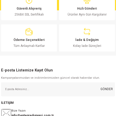
md
risi
Klemens 180C
nsatör
erisi
renç %5 2W
Kılıf
Güvenli Alışveriş
Hızlı Gönderi
256Bit SSL Sertifikalı
Ürünler Aynı Gün Kargolanır
risi
Klemens 90C
atör
risi
enç 1/8w
Kılıf
i
satör
risi
enç %1 1/2W
k kapasitör
Ödeme Seçenekleri
İade & Değişim
si
atör
risi
enç %1 1/4W
Tüm Anlaşmalı Kartlar
Kolay İade Süreçleri
si
tör
risi
renç 1/2W
ad
iyot
E-posta Listemize Kayıt Olun
si
atör
Serisi
renç 10W
Kampanyalarımızdan ve indirimlerimizden güncel olarak haberdar olun.
isi
satör
Serisi
enç 1W
r 1206 Kılıf
GÖNDER
 Serisi,45 Serisi
atör
Serisi
renç 20W
 1206 Kılıf - 25 Adet
iyot
İLETİŞİM
risi
tör
isi
enç 2W
 402 Kılıf
Bize Yazın
info@entegredunyasi.com.tr