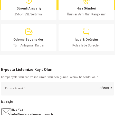
md
risi
Klemens 180C
nsatör
erisi
renç %5 2W
Kılıf
Güvenli Alışveriş
Hızlı Gönderi
256Bit SSL Sertifikalı
Ürünler Aynı Gün Kargolanır
risi
Klemens 90C
atör
risi
enç 1/8w
Kılıf
i
satör
risi
enç %1 1/2W
k kapasitör
Ödeme Seçenekleri
İade & Değişim
si
atör
risi
enç %1 1/4W
Tüm Anlaşmalı Kartlar
Kolay İade Süreçleri
si
tör
risi
renç 1/2W
ad
iyot
E-posta Listemize Kayıt Olun
si
atör
Serisi
renç 10W
Kampanyalarımızdan ve indirimlerimizden güncel olarak haberdar olun.
isi
satör
Serisi
enç 1W
r 1206 Kılıf
GÖNDER
 Serisi,45 Serisi
atör
Serisi
renç 20W
 1206 Kılıf - 25 Adet
iyot
İLETİŞİM
risi
tör
isi
enç 2W
 402 Kılıf
Bize Yazın
info@entegredunyasi.com.tr