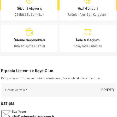
md
risi
Klemens 180C
nsatör
erisi
renç %5 2W
Kılıf
Güvenli Alışveriş
Hızlı Gönderi
256Bit SSL Sertifikalı
Ürünler Aynı Gün Kargolanır
risi
Klemens 90C
atör
risi
enç 1/8w
Kılıf
i
satör
risi
enç %1 1/2W
k kapasitör
Ödeme Seçenekleri
İade & Değişim
si
atör
risi
enç %1 1/4W
Tüm Anlaşmalı Kartlar
Kolay İade Süreçleri
si
tör
risi
renç 1/2W
ad
iyot
E-posta Listemize Kayıt Olun
si
atör
Serisi
renç 10W
Kampanyalarımızdan ve indirimlerimizden güncel olarak haberdar olun.
isi
satör
Serisi
enç 1W
r 1206 Kılıf
GÖNDER
 Serisi,45 Serisi
atör
Serisi
renç 20W
 1206 Kılıf - 25 Adet
iyot
İLETİŞİM
risi
tör
isi
enç 2W
 402 Kılıf
Bize Yazın
info@entegredunyasi.com.tr