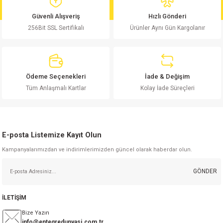
md
risi
Klemens 180C
nsatör
erisi
renç %5 2W
Kılıf
Güvenli Alışveriş
Hızlı Gönderi
256Bit SSL Sertifikalı
Ürünler Aynı Gün Kargolanır
risi
Klemens 90C
atör
risi
enç 1/8w
Kılıf
i
satör
risi
enç %1 1/2W
k kapasitör
Ödeme Seçenekleri
İade & Değişim
si
atör
risi
enç %1 1/4W
Tüm Anlaşmalı Kartlar
Kolay İade Süreçleri
si
tör
risi
renç 1/2W
ad
iyot
E-posta Listemize Kayıt Olun
si
atör
Serisi
renç 10W
Kampanyalarımızdan ve indirimlerimizden güncel olarak haberdar olun.
isi
satör
Serisi
enç 1W
r 1206 Kılıf
GÖNDER
 Serisi,45 Serisi
atör
Serisi
renç 20W
 1206 Kılıf - 25 Adet
iyot
İLETİŞİM
risi
tör
isi
enç 2W
 402 Kılıf
Bize Yazın
info@entegredunyasi.com.tr