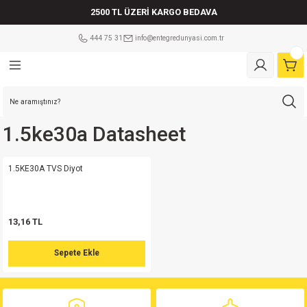
2500 TL ÜZERİ KARGO BEDAVA
Geri Dön
Geri Dön
Geri Dön
Geri Dön
Geri Dön
Geri Dön
Geri Dön
Geri Dön
Geri Dön
Geri Dön
Geri Dön
Geri Dön
Geri Dön
Geri Dön
Geri Dön
Geri Dön
Geri Dön
Geri Dön
444 75 31
info@entegredunyasi.com.tr
ler
tleri
leri
i
tleri
Çeşitleri
şitleri
eri
eri
ler Mikrodenetleyiciler
i
ri
tleri
eri
a çeşitleri
ÇEŞİTLERİ
ens 5.08mm
tör
sistör
lm Direnç
Mikrodenetleyici
lay
 Kılıf
ot
er
am sigorta
md
risi
isi
ens 5.08mm
 F
in
enç 25 W
etleyici
play
 Kılıf
ot
er
Cam sigorta
1.5ke30a Datasheet
Serisi
si
ens 5.08mm
F Kondansatör
Serisi
pi Bobin
enç 50 W
ikrodenetleyici
 Kılıf
er
vası
1.5KE30A TVS Diyot
md
isi
isi
Klemens 180C
ör
risi
orta
Mikrodenetleyici
Kılıf
er
orta
13,16 TL
erisi
isi
Klemens 90C
tör
erisi
renç %5 1/2W
 Kılıf
r
i Sigorta
Sepete Ekle
md
Serisi
Klemens 180C
atör
erisi
renç %5 1/4W
 Kılıf
r
Kablolu Sigorta Yuvası
erisi
Klemens 90C
satör
Serisi
renç %5 1W
Kılıf
(Sıfırlanabilen Sigorta)