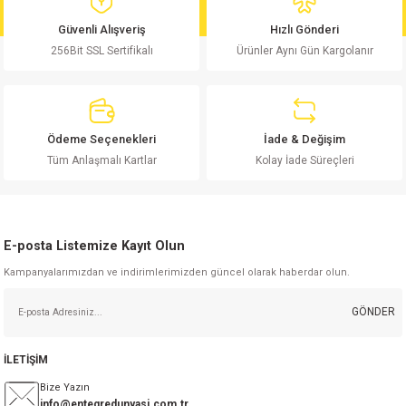
md
risi
Klemens 180C
nsatör
erisi
renç %5 2W
Kılıf
Güvenli Alışveriş
Hızlı Gönderi
256Bit SSL Sertifikalı
Ürünler Aynı Gün Kargolanır
risi
Klemens 90C
atör
risi
enç 1/8w
Kılıf
i
satör
risi
enç %1 1/2W
k kapasitör
Ödeme Seçenekleri
İade & Değişim
si
atör
risi
enç %1 1/4W
Tüm Anlaşmalı Kartlar
Kolay İade Süreçleri
si
tör
risi
renç 1/2W
ad
iyot
E-posta Listemize Kayıt Olun
si
atör
Serisi
renç 10W
Kampanyalarımızdan ve indirimlerimizden güncel olarak haberdar olun.
isi
satör
Serisi
enç 1W
r 1206 Kılıf
GÖNDER
 Serisi,45 Serisi
atör
Serisi
renç 20W
 1206 Kılıf - 25 Adet
iyot
İLETİŞİM
risi
tör
isi
enç 2W
 402 Kılıf
Bize Yazın
info@entegredunyasi.com.tr