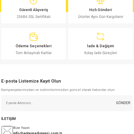
md
risi
Klemens 180C
nsatör
erisi
renç %5 2W
Kılıf
Güvenli Alışveriş
Hızlı Gönderi
256Bit SSL Sertifikalı
Ürünler Aynı Gün Kargolanır
risi
Klemens 90C
atör
risi
enç 1/8w
Kılıf
i
satör
risi
enç %1 1/2W
k kapasitör
Ödeme Seçenekleri
İade & Değişim
si
atör
risi
enç %1 1/4W
Tüm Anlaşmalı Kartlar
Kolay İade Süreçleri
si
tör
risi
renç 1/2W
ad
iyot
E-posta Listemize Kayıt Olun
si
atör
Serisi
renç 10W
Kampanyalarımızdan ve indirimlerimizden güncel olarak haberdar olun.
isi
satör
Serisi
enç 1W
r 1206 Kılıf
GÖNDER
 Serisi,45 Serisi
atör
Serisi
renç 20W
 1206 Kılıf - 25 Adet
iyot
İLETİŞİM
risi
tör
isi
enç 2W
 402 Kılıf
Bize Yazın
info@entegredunyasi.com.tr