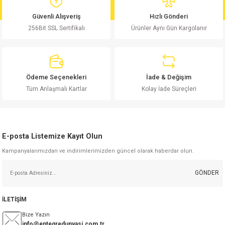
md
risi
Klemens 180C
nsatör
erisi
renç %5 2W
Kılıf
Güvenli Alışveriş
Hızlı Gönderi
256Bit SSL Sertifikalı
Ürünler Aynı Gün Kargolanır
risi
Klemens 90C
atör
risi
enç 1/8w
Kılıf
i
satör
risi
enç %1 1/2W
k kapasitör
Ödeme Seçenekleri
İade & Değişim
si
atör
risi
enç %1 1/4W
Tüm Anlaşmalı Kartlar
Kolay İade Süreçleri
si
tör
risi
renç 1/2W
ad
iyot
E-posta Listemize Kayıt Olun
si
atör
Serisi
renç 10W
Kampanyalarımızdan ve indirimlerimizden güncel olarak haberdar olun.
isi
satör
Serisi
enç 1W
r 1206 Kılıf
GÖNDER
 Serisi,45 Serisi
atör
Serisi
renç 20W
 1206 Kılıf - 25 Adet
iyot
İLETİŞİM
risi
tör
isi
enç 2W
 402 Kılıf
Bize Yazın
info@entegredunyasi.com.tr