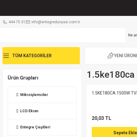
444 75 31
info@entegredunyasi.com.tr
TÜM KATEGORİLER
YENİ ÜRÜN
1.5ke180ca
Ürün Grupları
1.5KE180CA 1500W TVS
Mikroişlemciler
LCD Ekran
20,03 TL
Entegre Çeşitleri
Sepete Ekle