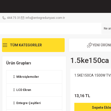
444 75 31
info@entegredunyasi.com.tr
TÜM KATEGORİLER
YENİ ÜRÜN
1.5ke150ca
Ürün Grupları
1.5KE150CA 1500W TVS
Mikroişlemciler
LCD Ekran
13,16 TL
Entegre Çeşitleri
Sepete Ekle