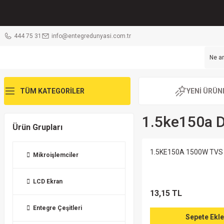
444 75 31
info@entegredunyasi.com.tr
TÜM KATEGORİLER
YENİ ÜRÜN
1.5ke150a 
Ürün Grupları
1.5KE150A 1500W TVS 
Mikroişlemciler
LCD Ekran
13,15 TL
Entegre Çeşitleri
Sepete Ekle