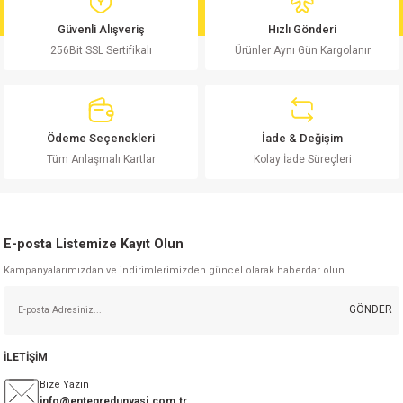
md
risi
Klemens 180C
nsatör
erisi
renç %5 2W
Kılıf
Güvenli Alışveriş
Hızlı Gönderi
256Bit SSL Sertifikalı
Ürünler Aynı Gün Kargolanır
risi
Klemens 90C
atör
risi
enç 1/8w
Kılıf
i
satör
risi
enç %1 1/2W
k kapasitör
Ödeme Seçenekleri
İade & Değişim
si
atör
risi
enç %1 1/4W
Tüm Anlaşmalı Kartlar
Kolay İade Süreçleri
si
tör
risi
renç 1/2W
ad
iyot
E-posta Listemize Kayıt Olun
si
atör
Serisi
renç 10W
Kampanyalarımızdan ve indirimlerimizden güncel olarak haberdar olun.
isi
satör
Serisi
enç 1W
r 1206 Kılıf
GÖNDER
 Serisi,45 Serisi
atör
Serisi
renç 20W
 1206 Kılıf - 25 Adet
iyot
İLETİŞİM
risi
tör
isi
enç 2W
 402 Kılıf
Bize Yazın
info@entegredunyasi.com.tr