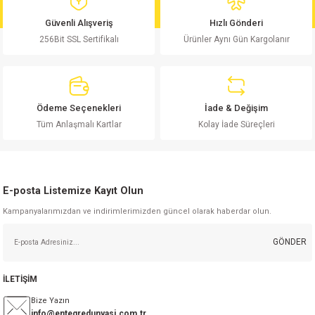
md
risi
Klemens 180C
nsatör
erisi
renç %5 2W
Kılıf
Güvenli Alışveriş
Hızlı Gönderi
256Bit SSL Sertifikalı
Ürünler Aynı Gün Kargolanır
risi
Klemens 90C
atör
risi
enç 1/8w
Kılıf
i
satör
risi
enç %1 1/2W
k kapasitör
Ödeme Seçenekleri
İade & Değişim
si
atör
risi
enç %1 1/4W
Tüm Anlaşmalı Kartlar
Kolay İade Süreçleri
si
tör
risi
renç 1/2W
ad
iyot
E-posta Listemize Kayıt Olun
si
atör
Serisi
renç 10W
Kampanyalarımızdan ve indirimlerimizden güncel olarak haberdar olun.
isi
satör
Serisi
enç 1W
r 1206 Kılıf
GÖNDER
 Serisi,45 Serisi
atör
Serisi
renç 20W
 1206 Kılıf - 25 Adet
iyot
İLETİŞİM
risi
tör
isi
enç 2W
 402 Kılıf
Bize Yazın
info@entegredunyasi.com.tr