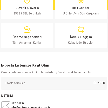
md
risi
Klemens 180C
nsatör
erisi
renç %5 2W
Kılıf
Güvenli Alışveriş
Hızlı Gönderi
256Bit SSL Sertifikalı
Ürünler Aynı Gün Kargolanır
risi
Klemens 90C
atör
risi
enç 1/8w
Kılıf
i
satör
risi
enç %1 1/2W
k kapasitör
Ödeme Seçenekleri
İade & Değişim
si
atör
risi
enç %1 1/4W
Tüm Anlaşmalı Kartlar
Kolay İade Süreçleri
si
tör
risi
renç 1/2W
ad
iyot
E-posta Listemize Kayıt Olun
si
atör
Serisi
renç 10W
Kampanyalarımızdan ve indirimlerimizden güncel olarak haberdar olun.
isi
satör
Serisi
enç 1W
r 1206 Kılıf
GÖNDER
 Serisi,45 Serisi
atör
Serisi
renç 20W
 1206 Kılıf - 25 Adet
iyot
İLETİŞİM
risi
tör
isi
enç 2W
 402 Kılıf
Bize Yazın
info@entegredunyasi.com.tr