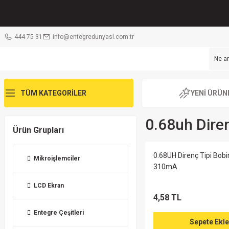
444 75 31
info@entegredunyasi.com.tr
TÜM KATEGORİLER
YENİ ÜRÜN
0.68uh Diren
Ürün Grupları
0.68UH Direnç Tipi Bob
Mikroişlemciler
310mA
LCD Ekran
4,58 TL
Entegre Çeşitleri
Sepete Ekle