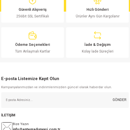
md
risi
Klemens 180C
nsatör
erisi
renç %5 2W
Kılıf
Güvenli Alışveriş
Hızlı Gönderi
256Bit SSL Sertifikalı
Ürünler Aynı Gün Kargolanır
risi
Klemens 90C
atör
risi
enç 1/8w
Kılıf
i
satör
risi
enç %1 1/2W
k kapasitör
Ödeme Seçenekleri
İade & Değişim
si
atör
risi
enç %1 1/4W
Tüm Anlaşmalı Kartlar
Kolay İade Süreçleri
si
tör
risi
renç 1/2W
ad
iyot
E-posta Listemize Kayıt Olun
si
atör
Serisi
renç 10W
Kampanyalarımızdan ve indirimlerimizden güncel olarak haberdar olun.
isi
satör
Serisi
enç 1W
r 1206 Kılıf
GÖNDER
 Serisi,45 Serisi
atör
Serisi
renç 20W
 1206 Kılıf - 25 Adet
iyot
İLETİŞİM
risi
tör
isi
enç 2W
 402 Kılıf
Bize Yazın
info@entegredunyasi.com.tr