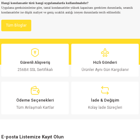
Hangi kondansatör türü hangi uygulamalarda kullanılmalıdır?
Uygulama gereksinimlerine göre, tantal kondansatörler yüksek kapasitans gerektiren durumlarda, seramik
kondansatörler ise düşük maliyet ve geniş sıcaklık aralığı isteyen durumlarda tercih edilmelidir.
isi
Tüm Bloglar
si
isi
isi
Güvenli Alışveriş
Hızlı Gönderi
256Bit SSL Sertifikalı
Ürünler Aynı Gün Kargolanır
risi
risi
Ödeme Seçenekleri
İade & Değişim
si
Tüm Anlaşmalı Kartlar
Kolay İade Süreçleri
si
E-posta Listemize Kayıt Olun
risi