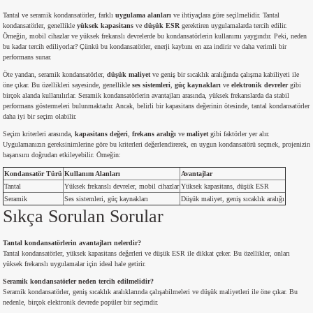
si
ansatör
 Kılıf
Tantal ve seramik kondansatörler, farklı
uygulama alanları
ve ihtiyaçlara göre seçilmelidir. Tantal
kondansatörler, genellikle
yüksek kapasitans
ve
düşük ESR
gerektiren uygulamalarda tercih edilir.
Örneğin, mobil cihazlar ve yüksek frekanslı devrelerde bu kondansatörlerin kullanımı yaygındır. Peki, neden
si
a Tipi Kondansatör
 Kılıf
bu kadar tercih ediliyorlar? Çünkü bu kondansatörler, enerji kaybını en aza indirir ve daha verimli bir
performans sunar.
risi
Tipi Kondansatör
 Kılıf
Öte yandan, seramik kondansatörler,
düşük maliyet
ve geniş bir sıcaklık aralığında çalışma kabiliyeti ile
öne çıkar. Bu özellikleri sayesinde, genellikle
ses sistemleri
,
güç kaynakları
ve
elektronik devreler
gibi
birçok alanda kullanılırlar. Seramik kondansatörlerin avantajları arasında, yüksek frekanslarda da stabil
performans göstermeleri bulunmaktadır. Ancak, belirli bir kapasitans değerinin ötesinde, tantal kondansatörler
si
nsatör
 Kılıf
daha iyi bir seçim olabilir.
Seçim kriterleri arasında,
kapasitans değeri
,
frekans aralığı
ve
maliyet
gibi faktörler yer alır.
si
r 1206 Kılıf
Kılıf
Uygulamanızın gereksinimlerine göre bu kriterleri değerlendirerek, en uygun kondansatörü seçmek, projenizin
başarısını doğrudan etkileyebilir. Örneğin:
Kondansatör Türü
Kullanım Alanları
Avantajlar
si
 402 Kılıf
Kılıf
Tantal
Yüksek frekanslı devreler, mobil cihazlar
Yüksek kapasitans, düşük ESR
Seramik
Ses sistemleri, güç kaynakları
Düşük maliyet, geniş sıcaklık aralığı
isi
 603 Kılıf
Kılıf
Sıkça Sorulan Sorular
Tantal kondansatörlerin avantajları nelerdir?
si
 805 Kılıf
5W
Tantal kondansatörler, yüksek kapasitans değerleri ve düşük ESR ile dikkat çeker. Bu özellikler, onları
yüksek frekanslı uygulamalar için ideal hale getirir.
isi
nsatör
W
Seramik kondansatörler neden tercih edilmelidir?
Seramik kondansatörler, geniş sıcaklık aralıklarında çalışabilmeleri ve düşük maliyetleri ile öne çıkar. Bu
nedenle, birçok elektronik devrede popüler bir seçimdir.
si
atör
W