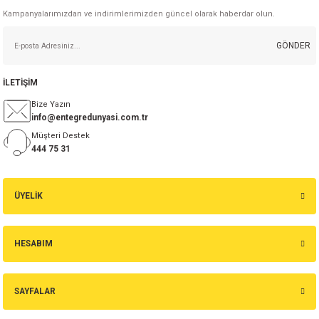
Kampanyalarımızdan ve indirimlerimizden güncel olarak haberdar olun.
isi
GÖNDER
erisi
İLETİŞİM
releri
Bize Yazın
info@entegredunyasi.com.tr
P MARKA)
Müşteri Destek
444 75 31
ÜYELİK
HESABIM
SAYFALAR