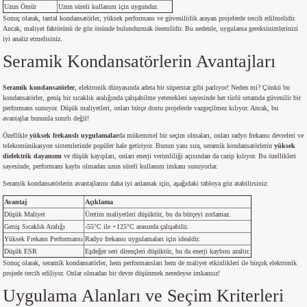
Uzun Ömür
Uzun süreli kullanım için uygundur.
si
nsatörler
ç 25W
od
Sonuç olarak, tantal kondansatörler, yüksek performans ve güvenilirlik arayan projelerde tercih edilmelidir.
Ancak, maliyet faktörünü de göz önünde bulundurmak önemlidir. Bu nedenle, uygulama gereksinimlerinizi
iyi analiz etmelisiniz.
ndansatör
ç 3W
ç
Seramik Kondansatörlerin Avantajları
ver
d Kondansatörler
ç 4W
Seramik kondansatörler
, elektronik dünyasında adeta bir süperstar gibi parlıyor! Neden mi? Çünkü bu
kondansatörler, geniş bir sıcaklık aralığında çalışabilme yetenekleri sayesinde her türlü ortamda güvenilir bir
performans sunuyor. Düşük maliyetleri, onları bütçe dostu projelerde vazgeçilmez kılıyor. Ancak, bu
si
ansatör
ç 6W
avantajlar bununla sınırlı değil!
Özellikle
yüksek frekanslı uygulamalar
da mükemmel bir seçim olmaları, onları radyo frekansı devreleri ve
si
Kondansatör
ç 7W
d
telekomünikasyon sistemlerinde popüler hale getiriyor. Bunun yanı sıra, seramik kondansatörlerin
yüksek
dielektrik dayanımı
ve düşük kayıpları, onları enerji verimliliği açısından da cazip kılıyor. Bu özellikleri
sayesinde, performans kaybı olmadan uzun süreli kullanım imkanı sunuyorlar.
isi
ansatör
ç 8W
Seramik kondansatörlerin avantajlarını daha iyi anlamak için, aşağıdaki tabloya göz atabilirsiniz:
Avantaj
Açıklama
si
ster AXİAL Kondansatör
ç 9W
Düşük Maliyet
Üretim maliyetleri düşüktür, bu da bütçeyi zorlamaz.
Geniş Sıcaklık Aralığı
-55°C ile +125°C arasında çalışabilir.
Yüksek Frekans Performansı
Radyo frekansı uygulamaları için idealdir.
risi
ndansatörler
Düşük ESR
Eşdeğer seri dirençleri düşüktür, bu da enerji kaybını azaltır.
Sonuç olarak, seramik kondansatörler, hem performansları hem de maliyet etkinlikleri ile birçok elektronik
projede tercih ediliyor. Onlar olmadan bir devre düşünmek neredeyse imkansız!
isi
atör
Uygulama Alanları ve Seçim Kriterleri