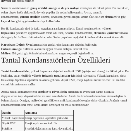
devreler
için tercih edilirler.
si
atör
Serisi
enç 3W
 603 Kılıf
Seramik kondansatörler,
geniş sıcaklık aralığı
ve
düşük maliyet
avantajları ile dikkat çeker. Bu özellikleri,
onları birçok farklı elektronik devrede popüler bir seçim haline getirir. Ayrıca, seramik
kondansatörler,
yüksek stabilite
sunarak, devrelerin güvenilirliğini artırır. Özellikle
ses sistemleri
ve
güç
si
satör
erisi
enç 4W
 603 Kılıf - 25 Adet
kaynakları
gibi uygulamalarda sıkça kullanılırlar.
Her iki kondansatör türü de farklı uygulama alanlarına sahiptir. Tantal kondansatörler,
yüksek
kapasitans
gerektiren uygulamalarda tercih edilirken, seramik kondansatörler,
ekonomik çözümler
sunarak
4 Serisi,27 Serisi,93 Serisi
atör
Serisi
enç 5W
 805 Kılıf
daha geniş bir kullanıcı kitlesine hitap eder. Seçim yaparken, aşağıdaki kriterlere dikkat etmek önemlidir:
Kapasitans Değeri:
Uygulamanız için gerekli olan kapasitans değerini belirleyin.
tör
 Serisi
ç 10W
 805 Kılıf - 25 Adet
Frekans Aralığı:
Kullanım alanınıza uygun frekans aralığını kontrol edin.
Maliyet:
Bütçenizi göz önünde bulundurarak, en uygun seçeneği değerlendirin.
Tantal Kondansatörlerin Özellikleri
erisi
atör
erisi
ç 11W
d
Tantal kondansatörler
, yüksek kapasitans değerleri ve düşük ESR (eşdeğer seri direnç) ile dikkat çeker. Bu
özellikler, onları özellikle
yüksek frekanslı uygulamalar
için ideal hale getirir. Yüksek kapasitans, daha
isi
satör
ç 13W
fazla enerji depolama kapasitesi anlamına gelirken, düşük ESR, enerji kaybını minimize eder. Bu da daha
verimli bir performans sağlar.
isi
atör
ç 14W
Ayrıca, tantal kondansatörlerin
stabilite
ve
güvenilirlik
açısından da avantajları vardır. Sıcaklık
değişimlerine karşı dayanıklıdırlar ve uzun ömürlüdürler. Ancak, bu kondansatörlerin bazı dezavantajları da
bulunmaktadır. Örneğin, maliyetleri genellikle seramik kondansatörlere göre daha yüksektir. Aşağıda, tantal
kondansatörlerin bazı temel özelliklerini özetleyen bir tablo bulunmaktadır:
i
satör
ç 15W
Özellik
Açıklama
Yüksek Kapasitans
Enerji depolama kapasitesi yüksektir.
isi
atör
ç 17W
iyot
Düşük ESR
Enerji kaybı en aza indirilir.
Stabilite
Sıcaklık değişimlerine karşı dayanıklıdır.