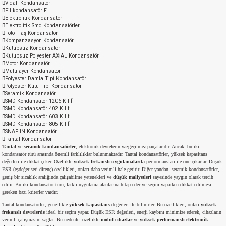
Vidalı Kondansatör
Pil kondansatör F
md
risi
Klemens 180C
nsatör
erisi
renç %5 2W
Kılıf
Elektrolitik Kondansatör
Elektrolitik Smd Kondansatörler
Foto Flaş Kondansatör
risi
Klemens 90C
atör
risi
enç 1/8w
Kılıf
Kompanzasyon Kondansatör
Kutupsuz Kondansatör
Kutupsuz Polyester AXİAL Kondansatör
i
satör
risi
enç %1 1/2W
k kapasitör
Motor Kondansatör
Multilayer Kondansatör
Polyester Damla Tipi Kondansatör
Polyester Kutu Tipi Kondansatör
si
atör
risi
enç %1 1/4W
Seramik Kondansatör
SMD Kondansatör 1206 Kılıf
SMD Kondansatör 402 Kılıf
si
tör
risi
renç 1/2W
ad
iyot
SMD Kondansatör 603 Kılıf
SMD Kondansatör 805 Kılıf
SNAP IN Kondansatör
si
atör
Serisi
renç 10W
Tantal Kondansatör
Tantal
ve
seramik kondansatörler
, elektronik devrelerin vazgeçilmez parçalarıdır. Ancak, bu iki
kondansatör türü arasında önemli farklılıklar bulunmaktadır. Tantal kondansatörler, yüksek kapasitans
isi
satör
Serisi
enç 1W
r 1206 Kılıf
değerleri ile dikkat çeker. Özellikle
yüksek frekanslı uygulamalarda
performansları ile öne çıkarlar. Düşük
ESR (eşdeğer seri direnç) özellikleri, onları daha verimli hale getirir. Diğer yandan, seramik kondansatörler,
geniş bir sıcaklık aralığında çalışabilme yetenekleri ve
düşük maliyetleri
sayesinde yaygın olarak tercih
edilir. Bu iki kondansatör türü, farklı uygulama alanlarına hitap eder ve seçim yaparken dikkat edilmesi
 Serisi,45 Serisi
atör
Serisi
renç 20W
 1206 Kılıf - 25 Adet
iyot
gereken bazı kriterler vardır.
Tantal kondansatörler, genellikle
yüksek kapasitans
değerleri ile bilinirler. Bu özellikleri, onları
yüksek
risi
tör
isi
enç 2W
 402 Kılıf
frekanslı devrelerde
ideal bir seçim yapar. Düşük ESR değerleri, enerji kaybını minimize ederek, cihazların
verimli çalışmasını sağlar. Bu nedenle, özellikle
mobil cihazlar
ve
yüksek performanslı elektronik